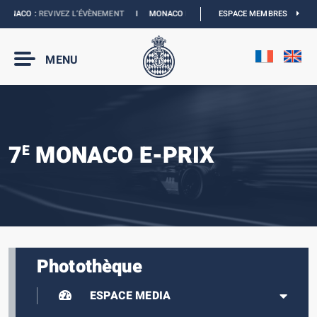
ONACO :
REVIVEZ L’ÉVÈNEMENT
I
MONACO E-PRIX 2027 :
ESPACE MEMBRES
LES DATES SONT OFFIC
MENU
7
MONACO E-PRIX
E
Photothèque
ESPACE MEDIA