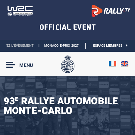
NEMENT
I
MONACO E-PRIX 2027 :
LES DATES SONT OFFICIELLES
ESPACE MEMBRES
I
BOUTIQUE 
MENU
93
RALLYE AUTOMOBILE
E
MONTE-CARLO