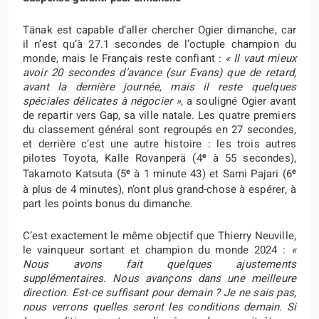
Tänak est capable d’aller chercher Ogier dimanche, car
il n’est qu’à 27.1 secondes de l’octuple champion du
monde, mais le Français reste confiant :
« Il vaut mieux
avoir 20 secondes d’avance (sur Evans) que de retard,
avant la dernière journée, mais il reste quelques
spéciales délicates à négocier »
, a souligné Ogier avant
de repartir vers Gap, sa ville natale. Les quatre premiers
du classement général sont regroupés en 27 secondes,
et derrière c’est une autre histoire : les trois autres
e
pilotes Toyota, Kalle Rovanperä (4
à 55 secondes),
e
e
Takamoto Katsuta (5
à 1 minute 43) et Sami Pajari (6
à plus de 4 minutes), n’ont plus grand-chose à espérer, à
part les points bonus du dimanche.
C’est exactement le même objectif que Thierry Neuville,
le vainqueur sortant et champion du monde 2024 :
«
Nous avons fait quelques ajustements
supplémentaires. Nous avançons dans une meilleure
direction. Est-ce suffisant pour demain ? Je ne sais pas,
nous verrons quelles seront les conditions demain. Si