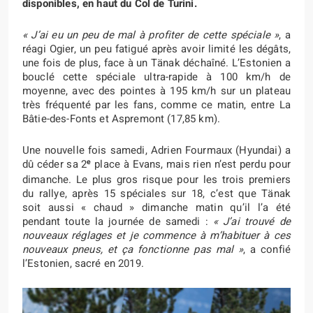
disponibles, en haut du Col de Turini.
« J’ai eu un peu de mal à profiter de cette spéciale »
, a
réagi Ogier, un peu fatigué après avoir limité les dégâts,
une fois de plus, face à un Tänak déchaîné. L’Estonien a
bouclé cette spéciale ultra-rapide à 100 km/h de
moyenne, avec des pointes à 195 km/h sur un plateau
très fréquenté par les fans, comme ce matin, entre La
Bâtie-des-Fonts et Aspremont (17,85 km).
Une nouvelle fois samedi, Adrien Fourmaux (Hyundai) a
e
dû céder sa 2
place à Evans, mais rien n’est perdu pour
dimanche. Le plus gros risque pour les trois premiers
du rallye, après 15 spéciales sur 18, c’est que Tänak
soit aussi « chaud » dimanche matin qu’il l’a été
pendant toute la journée de samedi :
« J’ai trouvé de
nouveaux réglages et je commence à m’habituer à ces
nouveaux pneus, et ça fonctionne pas mal »
, a confié
l’Estonien, sacré en 2019.