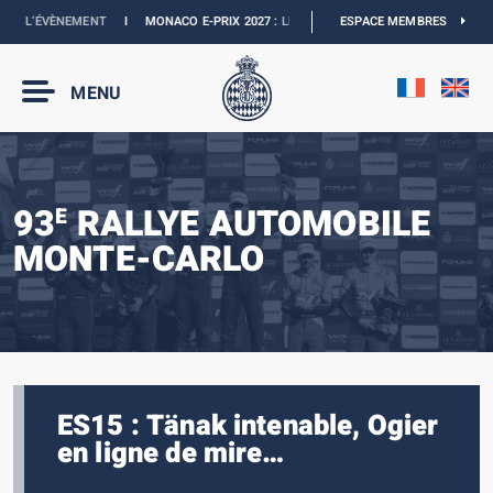
 L’ÉVÈNEMENT
I
MONACO E-PRIX 2027 :
LES DATES SONT OFFICIELLES
ESPACE MEMBRES
I
BOU
MENU
93
RALLYE AUTOMOBILE
E
MONTE-CARLO
ES15 : Tänak intenable, Ogier
en ligne de mire…