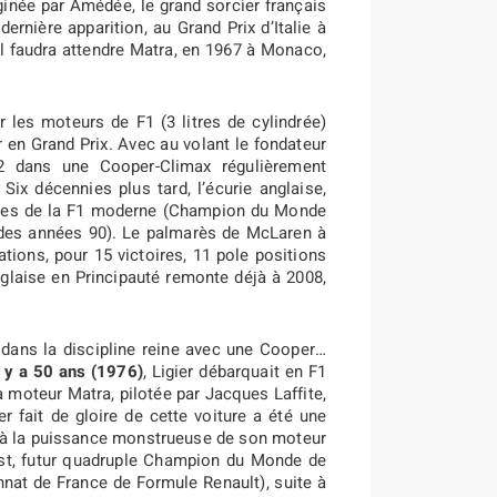
ginée par Amédée, le grand sorcier français
 dernière apparition, au Grand Prix d’Italie à
l faudra attendre Matra, en 1967 à Monaco,
r les moteurs de F1 (3 litres de cylindrée)
r en Grand Prix. Avec au volant le fondateur
2 dans une Cooper-Climax régulièrement
ix décennies plus tard, l’écurie anglaise,
stes de la F1 moderne (Champion du Monde
 des années 90). Le palmarès de McLaren à
ions, pour 15 victoires, 11 pole positions
nglaise en Principauté remonte déjà à 2008,
 dans la discipline reine avec une Cooper…
l y a 50 ans (1976)
, Ligier débarquait en F1
 moteur Matra, pilotée par Jacques Laffite,
 fait de gloire de cette voiture a été une
âce à la puissance monstrueuse de son moteur
ost, futur quadruple Champion du Monde de
nat de France de Formule Renault), suite à