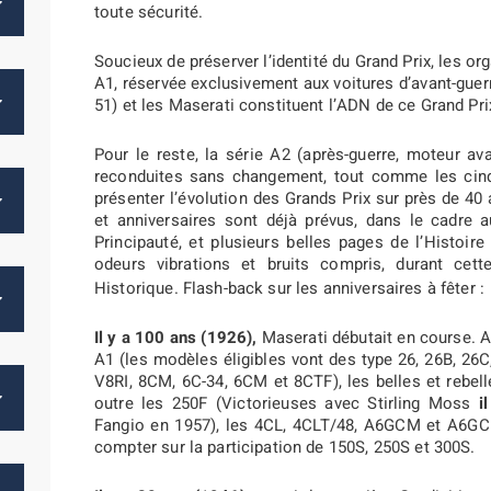
toute sécurité.
Soucieux de préserver l’identité du Grand Prix, les or
A1, réservée exclusivement aux voitures d’avant-guerr
51) et les Maserati constituent l’ADN de ce Grand Pr
Pour le reste, la série A2 (après-guerre, moteur ava
reconduites sans changement, tout comme les cinq
présenter l’évolution des Grands Prix sur près de 4
et anniversaires sont déjà prévus, dans le cadre a
Principauté, et plusieurs belles pages de l’Histoir
odeurs vibrations et bruits compris, durant cett
Historique. Flash-back sur les anniversaires à fêter :
Il y a 100 ans (1926),
Maserati débutait en course. A
A1 (les modèles éligibles vont des type 26, 26B, 26
V8RI, 8CM, 6C-34, 6CM et 8CTF), les belles et rebel
outre les 250F (Victorieuses avec Stirling Moss
i
Fangio en 1957), les 4CL, 4CLT/48, A6GCM et A6GCM
compter sur la participation de 150S, 250S et 300S.