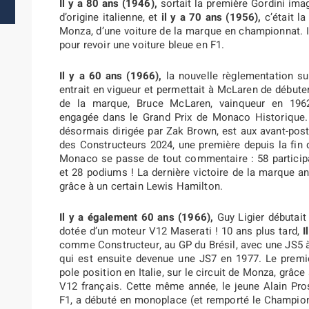
Il y a 80 ans (1946),
sortait la première Gordini ima
d’origine italienne, et
il y a 70 ans (1956),
c’était la
Monza, d’une voiture de la marque en championnat. I
pour revoir une voiture bleue en F1.
Il y a 60 ans (1966),
la nouvelle règlementation su
entrait en vigueur et permettait à McLaren de débute
de la marque, Bruce McLaren, vainqueur en 196
engagée dans le Grand Prix de Monaco Historique. S
désormais dirigée par Zak Brown, est aux avant-po
des Constructeurs 2024, une première depuis la fin
Monaco se passe de tout commentaire : 58 participat
et 28 podiums ! La dernière victoire de la marque a
grâce à un certain Lewis Hamilton.
Il y a également 60 ans (1966),
Guy Ligier débutait
dotée d’un moteur V12 Maserati ! 10 ans plus tard,
I
comme Constructeur, au GP du Brésil, avec une JS5 à
qui est ensuite devenue une JS7 en 1977. Le premier
pole position en Italie, sur le circuit de Monza, gr
V12 français. Cette même année, le jeune Alain Pr
F1, a débuté en monoplace (et remporté le Champion