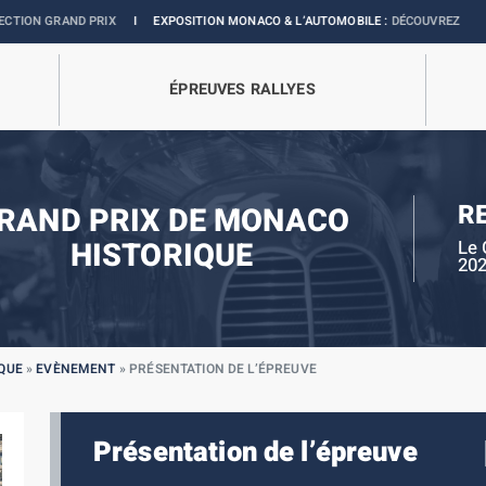
RIX
I
EXPOSITION MONACO & L’AUTOMOBILE :
DÉCOUVREZ
ÉPREUVES RALLYES
R
RAND PRIX DE MONACO
HISTORIQUE
Le 
20
QUE
»
EVÈNEMENT
»
PRÉSENTATION DE L’ÉPREUVE
Présentation de l’épreuve