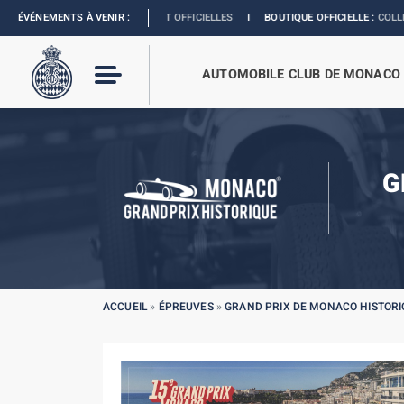
 :
LES DATES SONT OFFICIELLES
ÉVÉNEMENTS À VENIR :
I
BOUTIQUE OFFICIELLE :
COLLECTION GRAND P
AUTOMOBILE CLUB DE MONACO
G
ACCUEIL
»
ÉPREUVES
»
GRAND PRIX DE MONACO HISTORI