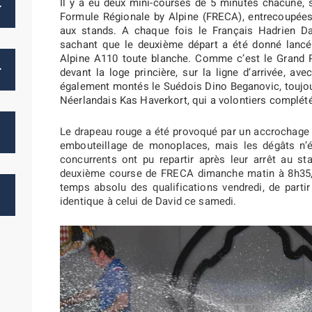
Il y a eu deux mini-courses de 5 minutes chacune,
Formule Régionale by Alpine (FRECA), entrecoupées
aux stands. A chaque fois le Français Hadrien Dav
sachant que le deuxième départ a été donné lancé, 
Alpine A110 toute blanche. Comme c’est le Grand P
devant la loge princière, sur la ligne d’arrivée, av
également montés le Suédois Dino Beganovic, toujou
Néerlandais Kas Haverkort, qui a volontiers complété
Le drapeau rouge a été provoqué par un accrochage à 
embouteillage de monoplaces, mais les dégâts n’ét
concurrents ont pu repartir après leur arrêt au sta
deuxième course de FRECA dimanche matin à 8h35, e
temps absolu des qualifications vendredi, de partir
identique à celui de David ce samedi.