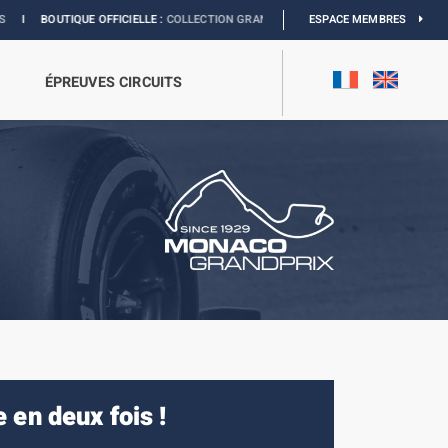
E OFFICIELLE :
COLLECTION GRAND PRIX
I
EXPOSITION MONACO & L’AUTOMOBI
ESPACE MEMBRES
ÉPREUVES CIRCUITS
en deux fois !