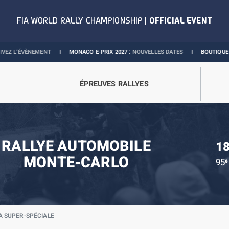
T
I
MONACO E-PRIX 2027 :
NOUVELLES DATES
I
BOUTIQUE OFFICIELLE :
COLL
ÉPREUVES RALLYES
RALLYE AUTOMOBILE
18
MONTE-CARLO
95
e
A SUPER-SPÉCIALE