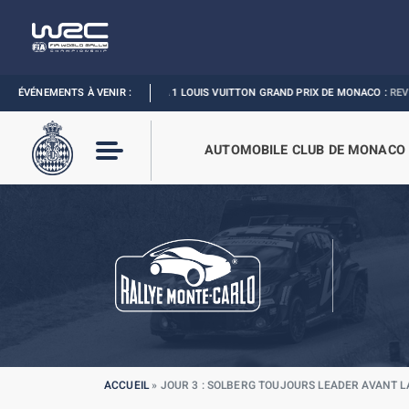
ÉVÉNEMENTS À VENIR :
FORMULA 1 LOUIS VUITTON GRAND PRIX DE MONACO :
REVIVEZ L’ÉVÈNEMEN
AUTOMOBILE CLUB DE MONACO
ACCUEIL
»
JOUR 3 : SOLBERG TOUJOURS LEADER AVANT L