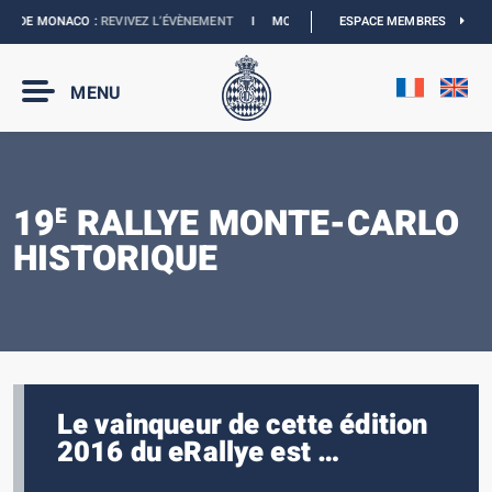
DE MONACO :
REVIVEZ L’ÉVÈNEMENT
I
MONACO E-PRIX 2027 :
ESPACE MEMBRES
LES DATES SONT O
MENU
19
RALLYE MONTE-CARLO
E
HISTORIQUE
Le vainqueur de cette édition
2016 du eRallye est …