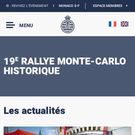
CO :
REVIVEZ L’ÉVÈNEMENT
I
MONACO E-PRIX 2027 :
LES DATES SONT OFFICIEL
ESPACE MEMBRES
MENU
19
RALLYE MONTE-CARLO
E
HISTORIQUE
Les actualités