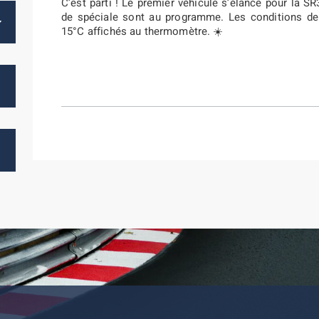
C’est parti ! Le premier véhicule s’élance pour la S
de spéciale sont au programme. Les conditions de
15°C affichés au thermomètre. ☀️