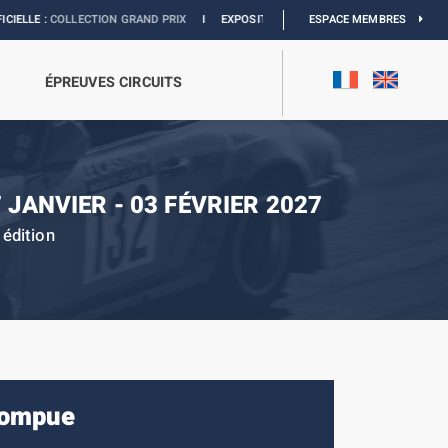
OLLECTION GRAND PRIX
I
EXPOSITION MONACO & L’AUTOMOBILE :
ESPACE MEMBRES
DÉCOUVREZ
ÉPREUVES CIRCUITS
 JANVIER - 03 FÉVRIER 2027
édition
rompue