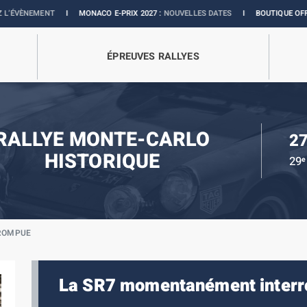
ENT
I
MONACO E-PRIX 2027 :
NOUVELLES DATES
I
BOUTIQUE OFFICIELLE :
C
ÉPREUVES RALLYES
RALLYE MONTE-CARLO
27
HISTORIQUE
29
e
ROMPUE
La SR7 momentanément inter