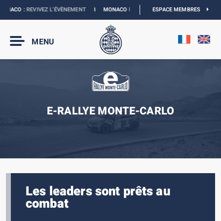
NACO :
REVIVEZ L’ÉVÈNEMENT
I
MONACO E-PRIX 2027 :
ESPACE MEMBRES
NOUVELLES DATES
MENU
E-RALLYE MONTE-CARLO
Les leaders sont prêts au
combat