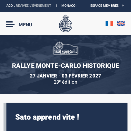
NACO :
REVIVEZ L’ÉVÈNEMENT
I
MONACO E-PRIX 2027 :
ESPACE MEMBRES
NOUVELLES DATES
MENU
RALLYE MONTE-CARLO HISTORIQUE
27 JANVIER - 03 FÉVRIER 2027
29
édition
e
Sato apprend vite !