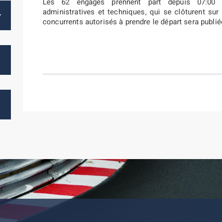
Les 62 engagés prennent part depuis 07:00 ce
administratives et techniques, qui se clôturent sur 
concurrents autorisés à prendre le départ sera publié