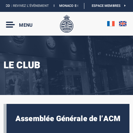
ACO :
REVIVEZ L’ÉVÈNEMENT
I
MONACO E-PRIX 2027 :
LES DATES SONT OFFICIE
ESPACE MEMBRES
MENU
LE CLUB
Assemblée Générale de l’ACM