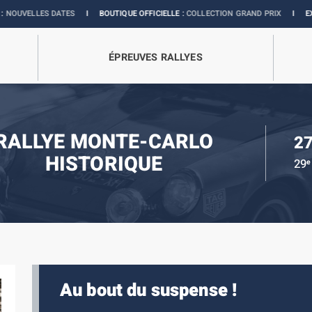
ES
I
BOUTIQUE OFFICIELLE :
COLLECTION GRAND PRIX
I
EXPOSITION MONAC
ÉPREUVES RALLYES
RALLYE MONTE-CARLO
27
HISTORIQUE
29
e
Au bout du suspense !