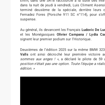
Enfin, dans une SR18 raccourcie à la suite des int
dans la nuit de jeudi à vendredi, Luis Climent Asens
terminé deuxième de la spéciale, derrière leur
Fernadez Fores (Porsche 911 SC n°114), pour s’offr
suspense.
Au général, ils devancent les Français
Ludovic De Luc
et les Monégasques
Olivier Campana / Lydia C
signent leur premier podium sur l’Historique.
Deuxièmes de l’édition 2025 sur la même BMW 323
Valls
ont ainsi décroché leur première victoire a
sommes aux anges ! »
, a déclaré le pilote de 59 
position n’était pas une option. Toute l’équipe a réali
édition. »