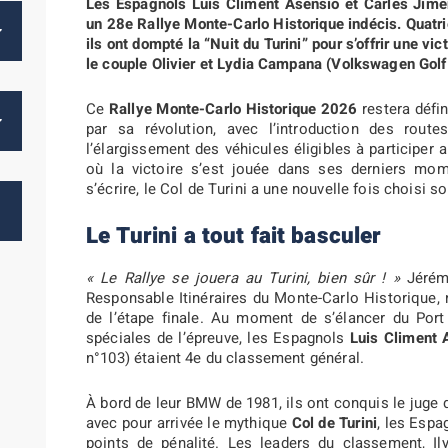
Les Espagnols Luis Climent Asensio et Carles Jim
un 28e Rallye Monte-Carlo Historique indécis. Quatri
ils ont dompté la “Nuit du Turini” pour s’offrir une vi
le couple Olivier et Lydia Campana (Volkswagen Golf 
Ce
Rallye Monte-Carlo Historique 2026
restera défi
par sa révolution, avec l’introduction des rou
l’élargissement des véhicules éligibles à participer a
où la victoire s’est jouée dans ses derniers mo
s’écrire, le Col de Turini a une nouvelle fois choisi 
Le Turini a tout fait basculer
« Le Rallye se jouera au Turini, bien sûr ! »
Jérémy
Responsable Itinéraires du Monte-Carlo Historique, n
de l’étape finale. Au moment de s’élancer du Port
spéciales de l’épreuve, les Espagnols
Luis Climent 
n°103) étaient 4e du classement général.
À bord de leur BMW de 1981, ils ont conquis le juge 
avec pour arrivée le mythique
Col de Turini
, les Espa
points de pénalité. Les leaders du classement, I