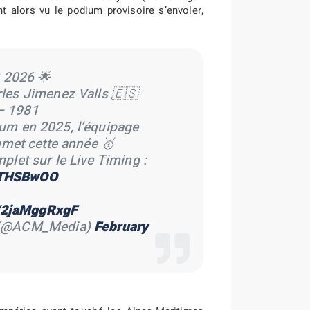
t alors vu le podium provisoire s’envoler,
 2026 🌟
rles Jimenez Valls 🇪🇸
– 1981
ium en 2025, l’équipage
met cette année 🥇
let sur le Live Timing :
XxTHSBwOO
m/2jaMggRxgF
o (@ACM_Media)
February