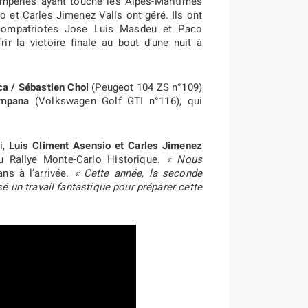
empéries ayant touché les Alpes-Maritimes
io et Carles Jimenez Valls ont géré. Ils ont
s compatriotes Jose Luis Masdeu et Paco
ir la victoire finale au bout d’une nuit à
a / Sébastien Chol
(Peugeot 104 ZS n°109)
ampana
(Volkswagen Golf GTI n°116), qui
i,
Luis Climent Asensio et Carles Jimenez
u Rallye Monte-Carlo Historique.
« Nous
ans à l’arrivée.
« Cette année, la seconde
sé un travail fantastique pour préparer cette