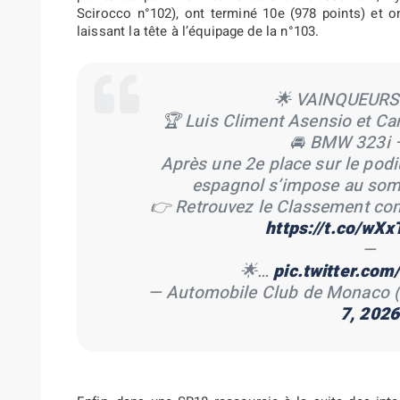
Scirocco n°102), ont terminé 10e (978 points) et on
laissant la tête à l’équipage de la n°103.
🌟 VAINQUEURS
🏆 Luis Climent Asensio et Ca
🚘 BMW 323i 
Après une 2e place sur le pod
espagnol s’impose au som
👉 Retrouvez le Classement comp
https://t.co/w
—
🌟…
pic.twitter.co
— Automobile Club de Monac
7, 2026