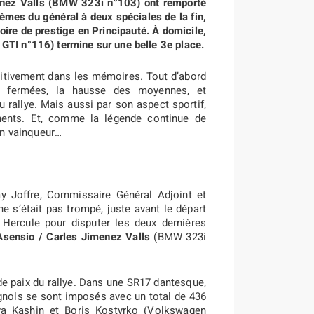
enez Valls (BMW 323i n°103) ont remporté
èmes du général à deux spéciales de la fin,
ctoire de prestige en Principauté. À domicile,
GTI n°116) termine sur une belle 3e place.
nitivement dans les mémoires. Tout d’abord
tes fermées, la hausse des moyennes, et
u rallye. Mais aussi par son aspect sportif,
ments. Et, comme la légende continue de
son vainqueur…
 Joffre, Commissaire Général Adjoint et
e s’était pas trompé, juste avant le départ
 Hercule pour disputer les deux dernières
Asensio / Carles Jimenez Valls
(BMW 323i
de paix du rallye. Dans une SR17 dantesque,
gnols se sont imposés avec un total de 436
lya Kashin et Boris Kostyrko (Volkswagen