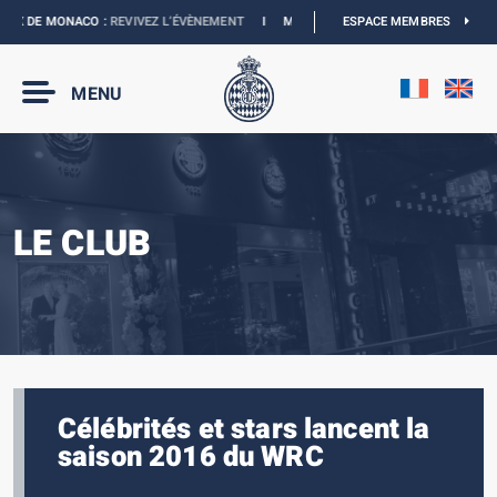
IX DE MONACO :
REVIVEZ L’ÉVÈNEMENT
I
MONACO E-PRIX 2027 :
ESPACE MEMBRES
LES DATES SON
MENU
LE CLUB
Célébrités et stars lancent la
saison 2016 du WRC