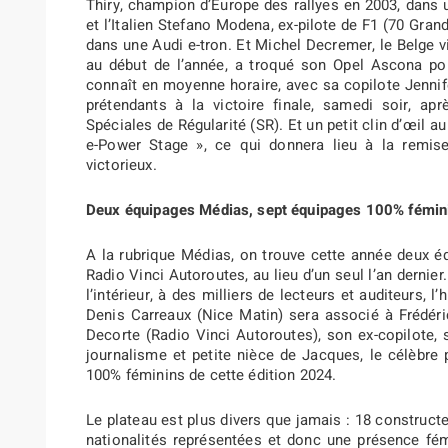
Thiry, champion d’Europe des rallyes en 2003, dans 
et l’Italien Stefano Modena, ex-pilote de F1 (70 Gra
dans une Audi e-tron. Et Michel Decremer, le Belge v
au début de l’année, a troqué son Opel Ascona po
connaît en moyenne horaire, avec sa copilote Jennifer
prétendants à la victoire finale, samedi soir, a
Spéciales de Régularité (SR). Et un petit clin d’œil a
e-Power Stage », ce qui donnera lieu à la remise
victorieux.
Deux équipages Médias, sept équipages 100% fémin
A la rubrique Médias, on trouve cette année deux é
Radio Vinci Autoroutes, au lieu d’un seul l’an dernier
l’intérieur, à des milliers de lecteurs et auditeurs, 
Denis Carreaux (Nice Matin) sera associé à Frédér
Decorte (Radio Vinci Autoroutes), son ex-copilote, s
journalisme et petite nièce de Jacques, le célèbre 
100% féminins de cette édition 2024.
Le plateau est plus divers que jamais : 18 construct
nationalités représentées et donc une présence fém