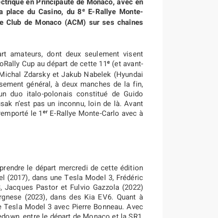
ectrique en Principauté de Monaco, avec en
e
la place du Casino, du 8
E-Rallye Monte-
bile Club de Monaco (ACM) sur ses chaînes
art amateurs, dont deux seulement visent
e
oRally Cup au départ de cette 11
(et avant-
 Michal Zdarsky et Jakub Nabelek (Hyundai
ssement général, à deux manches de la fin,
un duo italo-polonais constitué de Guido
usak n’est pas un inconnu, loin de là. Avant
er
 remporté le 1
E-Rallye Monte-Carlo avec à
 prendre le départ mercredi de cette édition
l (2017), dans une Tesla Model 3, Frédéric
, Jacques Pastor et Fulvio Gazzola (2022)
gnese (2023), dans des Kia EV6. Quant à
une Tesla Model 3 avec Pierre Bonneau. Avec
edown, entre le départ de Monaco et la SR1,