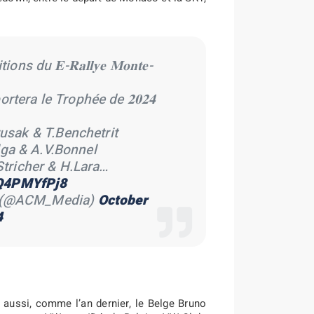
du 𝐄-𝐑𝐚𝐥𝐥𝐲𝐞 𝐌𝐨𝐧𝐭𝐞-
tera le Trophée de 𝟐𝟎𝟐𝟒
usak & T.Benchetrit
ga & A.V.Bonnel
Stricher & H.Lara…
CQ4PMYfPj8
o (@ACM_Media)
October
4
e aussi, comme l’an dernier, le Belge Bruno