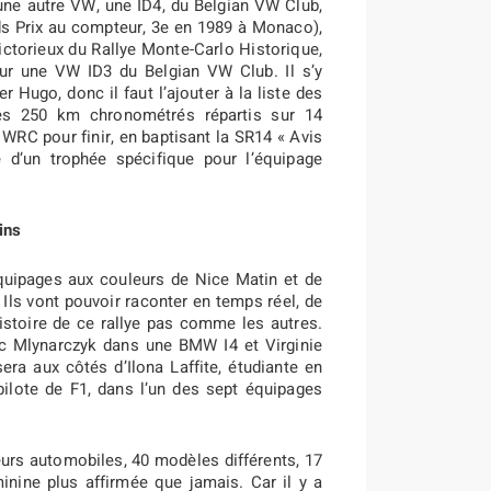
une autre VW, une ID4, du Belgian VW Club,
nds Prix au compteur, 3e en 1989 à Monaco),
ictorieux du Rallye Monte-Carlo Historique,
ur une VW ID3 du Belgian VW Club. Il s’y
 Hugo, donc il faut l’ajouter à la liste des
près 250 km chronométrés répartis sur 14
u WRC pour finir, en baptisant la SR14 « Avis
 d’un trophée spécifique pour l’équipage
ins
quipages aux couleurs de Nice Matin et de
. Ils vont pouvoir raconter en temps réel, de
l’histoire de ce rallye pas comme les autres.
ic Mlynarczyk dans une BMW I4 et Virginie
era aux côtés d’Ilona Laffite, étudiante en
pilote de F1, dans l’un des sept équipages
eurs automobiles, 40 modèles différents, 17
inine plus affirmée que jamais. Car il y a