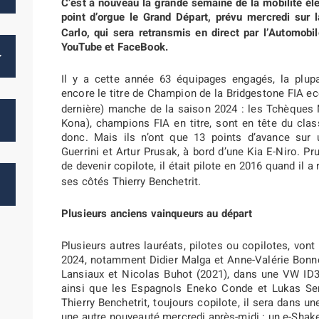
C’est à nouveau la grande semaine de la mobilité él
point d’orgue le Grand Départ, prévu mercredi sur 
Carlo, qui sera retransmis en direct par l’Automo
YouTube et FaceBook.
Il y a cette année 63 équipages engagés, la plup
encore le titre de Champion de la Bridgestone FIA ec
dernière) manche de la saison 2024 : les Tchèques
Kona), champions FIA en titre, sont en tête du cla
donc. Mais ils n’ont que 13 points d’avance sur 
Guerrini et Artur Prusak, à bord d’une Kia E-Niro. Pr
de devenir copilote, il était pilote en 2016 quand il a
ses côtés Thierry Benchetrit.
Plusieurs anciens vainqueurs au départ
Plusieurs autres lauréats, pilotes ou copilotes, vont
2024, notamment Didier Malga et Anne-Valérie Bonne
Lansiaux et Nicolas Buhot (2021), dans une VW ID3
ainsi que les Espagnols Eneko Conde et Lukas Ser
Thierry Benchetrit, toujours copilote, il sera dans 
une autre nouveauté mercredi après-midi : un e-Shak