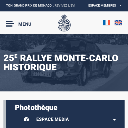
ITTON GRAND PRIX DE MONACO :
REVIVEZ L’ÉVÈNEMENT
I
ESPACE MEMBRES
MONACO E-PRIX 2027
MENU
25
RALLYE MONTE‑CARLO
E
HISTORIQUE
Photothèque
ESPACE MEDIA