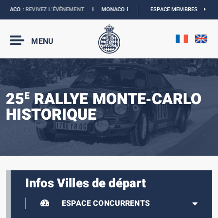
ACO :
REVIVEZ L’ÉVÈNEMENT
I
MONACO E-PRIX 2027 :
ESPACE MEMBRES
NOUVELLES DATES
I
MENU
25
RALLYE MONTE‑CARLO
E
HISTORIQUE
Infos Villes de départ
ESPACE CONCURRENTS