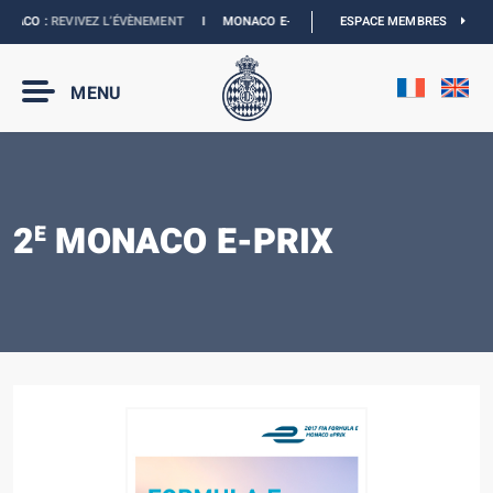
ACO :
REVIVEZ L’ÉVÈNEMENT
I
MONACO E-PRIX 2027 :
NOUVELLES DATES
ESPACE MEMBRES
I
B
MENU
2
MONACO E-PRIX
E