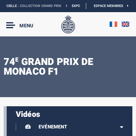
ICIELLE :
COLLECTION GRAND PRIX
I
EXPOSITION MONACO & L’AUTOMOBILE :
ESPACE MEMBRES
MENU
74
GRAND PRIX DE
E
MONACO F1
Vidéos
EVÉNEMENT