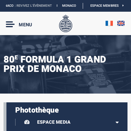
ONACO :
REVIVEZ L’ÉVÈNEMENT
I
MONACO E-PRIX 2027 :
ESPACE MEMBRES
NOUVELLES DATES
MENU
80
FORMULA 1 GRAND
E
PRIX DE MONACO
Photothèque
ESPACE MEDIA