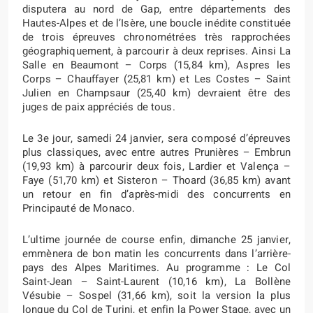
disputera au nord de Gap, entre départements des
Hautes-Alpes et de l’Isère, une boucle inédite constituée
de trois épreuves chronométrées très rapprochées
géographiquement, à parcourir à deux reprises. Ainsi La
Salle en Beaumont – Corps (15,84 km), Aspres les
Corps – Chauffayer (25,81 km) et Les Costes – Saint
Julien en Champsaur (25,40 km) devraient être des
juges de paix appréciés de tous.
Le 3e jour, samedi 24 janvier, sera composé d’épreuves
plus classiques, avec entre autres Prunières – Embrun
(19,93 km) à parcourir deux fois, Lardier et Valença –
Faye (51,70 km) et Sisteron – Thoard (36,85 km) avant
un retour en fin d’après-midi des concurrents en
Principauté de Monaco.
L’ultime journée de course enfin, dimanche 25 janvier,
emmènera de bon matin les concurrents dans l’arrière-
pays des Alpes Maritimes. Au programme : Le Col
Saint-Jean – Saint-Laurent (10,16 km), La Bollène
Vésubie – Sospel (31,66 km), soit la version la plus
longue du Col de Turini, et enfin la Power Stage, avec un