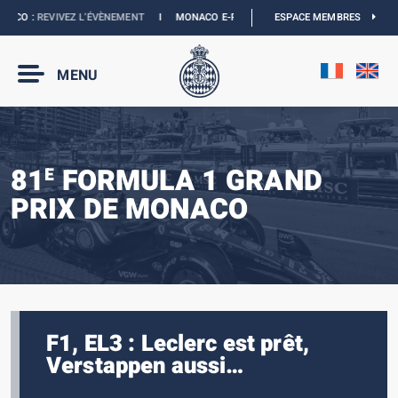
CO :
REVIVEZ L’ÉVÈNEMENT
I
MONACO E-PRIX 2027 :
LES DATES SONT OFFICIELL
ESPACE MEMBRES
MENU
81
FORMULA 1 GRAND
E
PRIX DE MONACO
F1, EL3 : Leclerc est prêt,
Verstappen aussi…