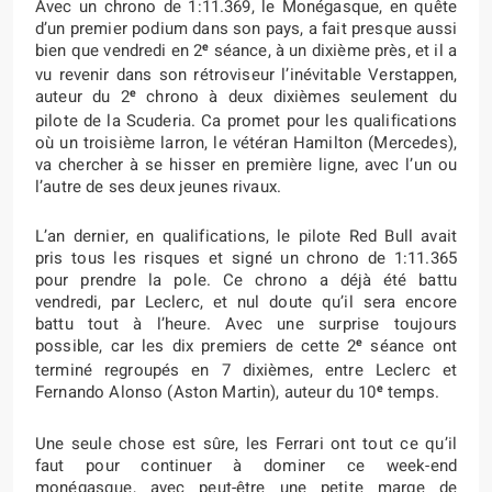
Avec un chrono de 1:11.369, le Monégasque, en quête
d’un premier podium dans son pays, a fait presque aussi
e
bien que vendredi en 2
séance, à un dixième près, et il a
vu revenir dans son rétroviseur l’inévitable Verstappen,
e
auteur du 2
chrono à deux dixièmes seulement du
pilote de la Scuderia. Ca promet pour les qualifications
où un troisième larron, le vétéran Hamilton (Mercedes),
va chercher à se hisser en première ligne, avec l’un ou
l’autre de ses deux jeunes rivaux.
L’an dernier, en qualifications, le pilote Red Bull avait
pris tous les risques et signé un chrono de 1:11.365
pour prendre la pole. Ce chrono a déjà été battu
vendredi, par Leclerc, et nul doute qu’il sera encore
battu tout à l’heure. Avec une surprise toujours
e
possible, car les dix premiers de cette 2
séance ont
terminé regroupés en 7 dixièmes, entre Leclerc et
e
Fernando Alonso (Aston Martin), auteur du 10
temps.
Une seule chose est sûre, les Ferrari ont tout ce qu’il
faut pour continuer à dominer ce week-end
monégasque, avec peut-être une petite marge de