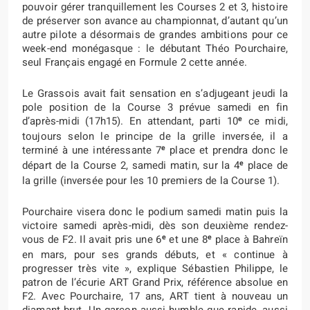
pouvoir gérer tranquillement les Courses 2 et 3, histoire
de préserver son avance au championnat, d’autant qu’un
autre pilote a désormais de grandes ambitions pour ce
week-end monégasque : le débutant Théo Pourchaire,
seul Français engagé en Formule 2 cette année.
Le Grassois avait fait sensation en s’adjugeant jeudi la
pole position de la Course 3 prévue samedi en fin
e
d’après-midi (17h15). En attendant, parti 10
ce midi,
toujours selon le principe de la grille inversée, il a
e
terminé à une intéressante 7
place et prendra donc le
e
départ de la Course 2, samedi matin, sur la 4
place de
la grille (inversée pour les 10 premiers de la Course 1).
Pourchaire visera donc le podium samedi matin puis la
victoire samedi après-midi, dès son deuxième rendez-
e
e
vous de F2. Il avait pris une 6
et une 8
place à Bahreïn
en mars, pour ses grands débuts, et « continue à
progresser très vite », explique Sébastien Philippe, le
patron de l’écurie ART Grand Prix, référence absolue en
F2. Avec Pourchaire, 17 ans, ART tient à nouveau un