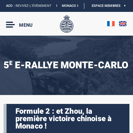
ACO :
REVIVEZ L’ÉVÈNEMENT
I
MONACO E-PRIX 2027 :
ESPACE MEMBRES
NOUVELLES DATES
I
MENU
5
E-RALLYE MONTE-CARLO
E
Formule 2 : et Zhou, la
première victoire chinoise à
Monaco !