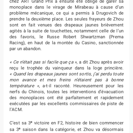
chez ART Grand Prix a ensuite été obligé de garer sa
monoplace dans le virage de Mirabeau à cause d’un
problème mécanique, ce qui a permis à Drugovich de
prendre la deuxième place. Les seules frayeurs de Zhou
sont en fait venues des drapeaux jaunes brièvement
agités à la suite de touchettes, notamment celle de l’un
des favoris, le Russe Robert Shwartzman (Prema
Racing), en haut de la montée du Casino, sanctionnée
par un abandon.
« Ce n’était pas si facile que ça »
, a dit Zhou après avoir
reçu le trophée du vainqueur dans la loge princière.
« Quand les drapeaux jaunes sont sortis, j’ai perdu toute
mon avance et mes freins n’étaient pas à bonne
température »
, a-t-il raconté. Heureusement pour les
nerfs du Chinois, toutes les interventions d’évacuation
des monoplaces ont été parfaitement et rapidement
exécutées par les excellents commissaires de piste de
l’ACM.
e
C’est sa 3
victoire en F2, histoire de bien commencer
e
sa 3
saison dans la catégorie, et Zhou va désormais