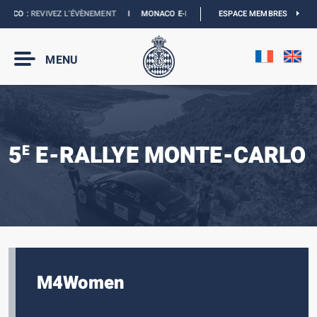
CO :
REVIVEZ L’ÉVÈNEMENT
I
MONACO E-PRIX 2027 :
LES DATES SONT OFFICIEL
ESPACE MEMBRES
MENU
5
E-RALLYE MONTE-CARLO
E
M4Women