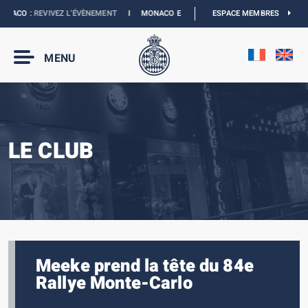
NACO :
REVIVEZ L’ÉVÈNEMENT
I
MONACO E-PRIX 2027 :
ESPACE MEMBRES
NOUVELLES DATES
MENU
LE CLUB
Meeke prend la tête du 84e
Rallye Monte-Carlo