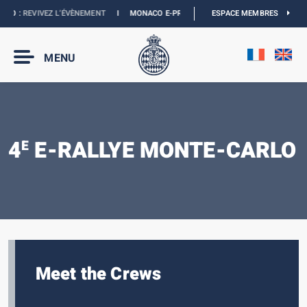
 :
REVIVEZ L’ÉVÈNEMENT
I
MONACO E-PRIX 2027 :
NOUVELLES DATES
ESPACE MEMBRES
I
BOUT
MENU
4
E-RALLYE MONTE-CARLO
E
Meet the Crews