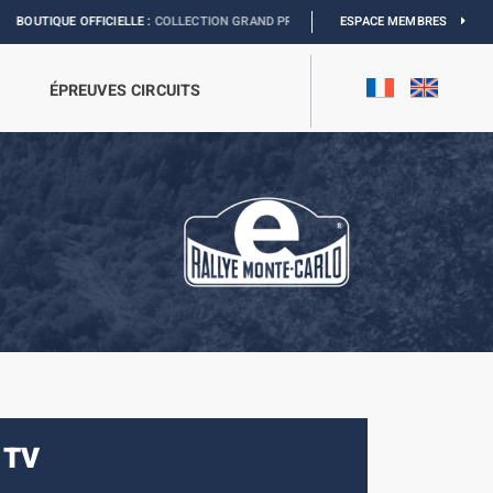
 OFFICIELLE :
COLLECTION GRAND PRIX
I
EXPOSITION MONACO & L’AUTOMOBIL
ESPACE MEMBRES
ÉPREUVES CIRCUITS
 TV