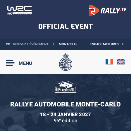
CO :
REVIVEZ L’ÉVÈNEMENT
I
MONACO E-PRIX 2027 :
NOUVELLES DATES
ESPACE MEMBRES
I
B
MENU
RALLYE AUTOMOBILE MONTE-CARLO
18 - 24 JANVIER 2027
95
édition
e