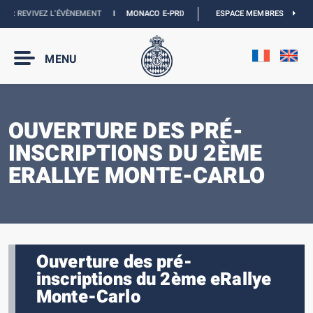
 :
REVIVEZ L’ÉVÈNEMENT
I
MONACO E-PRIX 2027 :
NOUVELLES DATES
ESPACE MEMBRES
I
BOUT
MENU
OUVERTURE DES PRÉ-
INSCRIPTIONS DU 2ÈME
ERALLYE MONTE-CARLO
Ouverture des pré-
inscriptions du 2ème eRallye
Monte-Carlo