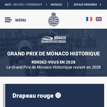
ONACO :
REVIVEZ L’ÉVÈNEMENT
I
MONACO E-PRIX 2027 :
ESPACE MEMBRES
NOUVELLES DATES
MENU
GRAND PRIX DE MONACO HISTORIQUE
RENDEZ-VOUS EN 2028
Le Grand Prix de Monaco Historique revient en 2028
Drapeau rouge 🔴