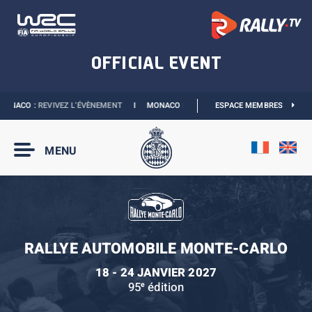
ONACO :
REVIVEZ L’ÉVÈNEMENT
I
MONACO E-PRIX 2027 :
ESPACE MEMBRES
NOUVELLES DATES
MENU
RALLYE AUTOMOBILE MONTE-CARLO
18 - 24 JANVIER 2027
95
édition
e