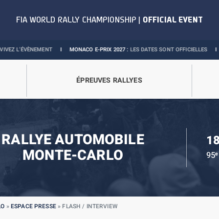
EMENT
I
MONACO E-PRIX 2027 :
LES DATES SONT OFFICIELLES
I
BOUTIQUE OF
ÉPREUVES RALLYES
RALLYE AUTOMOBILE
18
MONTE-CARLO
95
e
LO
»
ESPACE PRESSE
»
FLASH / INTERVIEW