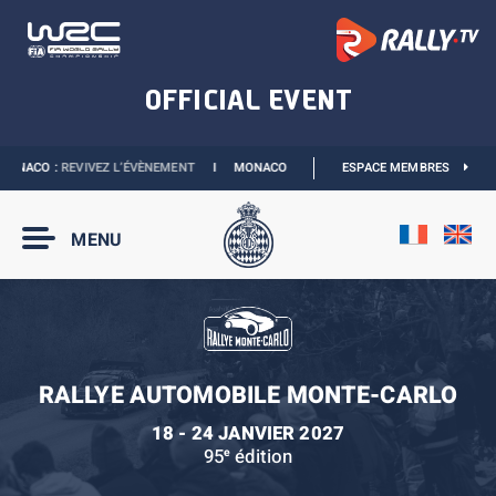
ONACO :
REVIVEZ L’ÉVÈNEMENT
I
MONACO E-PRIX 2027 :
ESPACE MEMBRES
NOUVELLES DATES
MENU
RALLYE AUTOMOBILE MONTE-CARLO
18 - 24 JANVIER 2027
95
édition
e