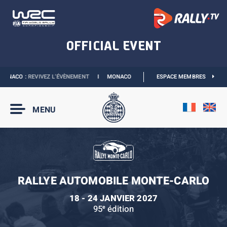
ONACO :
REVIVEZ L’ÉVÈNEMENT
I
MONACO E-PRIX 2027 :
ESPACE MEMBRES
LES DATES SONT OFFIC
MENU
RALLYE AUTOMOBILE MONTE-CARLO
18 - 24 JANVIER 2027
95
édition
e