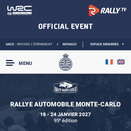
ONACO :
REVIVEZ L’ÉVÈNEMENT
I
MONACO E-PRIX 2027 :
ESPACE MEMBRES
NOUVELLES DATES
MENU
RALLYE AUTOMOBILE MONTE-CARLO
18 - 24 JANVIER 2027
95
édition
e