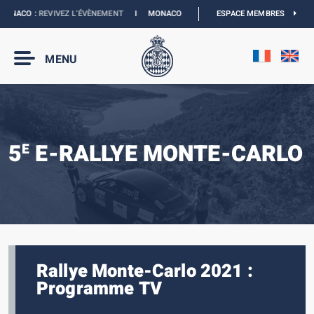
NACO :
REVIVEZ L’ÉVÈNEMENT
I
MONACO E-PRIX 2027 :
ESPACE MEMBRES
NOUVELLES DATES
MENU
5
E-RALLYE MONTE-CARLO
E
Rallye Monte-Carlo 2021 :
Programme TV