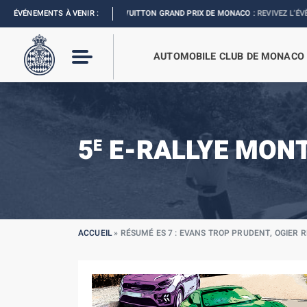
FORMULA 1 LOUIS VUITTON GRAND PRIX DE MONACO :
ÉVÉNEMENTS À VENIR :
REVIVEZ L’ÉVÈNEMENT
AUTOMOBILE CLUB DE MONACO
5
E-RALLYE MON
E
ACCUEIL
»
RÉSUMÉ ES 7 : EVANS TROP PRUDENT, OGIER 