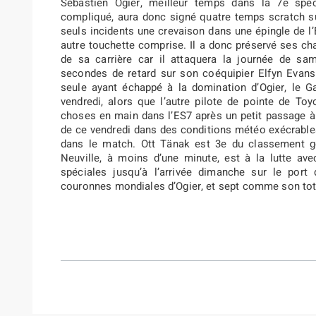
Sébastien Ogier, meilleur temps dans la 7e spéc
compliqué, aura donc signé quatre temps scratch s
seuls incidents une crevaison dans une épingle de l’
autre touchette comprise. Il a donc préservé ses cha
de sa carrière car il attaquera la journée de sam
secondes de retard sur son coéquipier Elfyn Evans.
seule ayant échappé à la domination d’Ogier, le Ga
vendredi, alors que l’autre pilote de pointe de Toy
choses en main dans l’ES7 après un petit passage à 
de ce vendredi dans des conditions météo exécrable
dans le match. Ott Tänak est 3e du classement gé
Neuville, à moins d’une minute, est à la lutte ave
spéciales jusqu’à l’arrivée dimanche sur le po
couronnes mondiales d’Ogier, et sept comme son tota