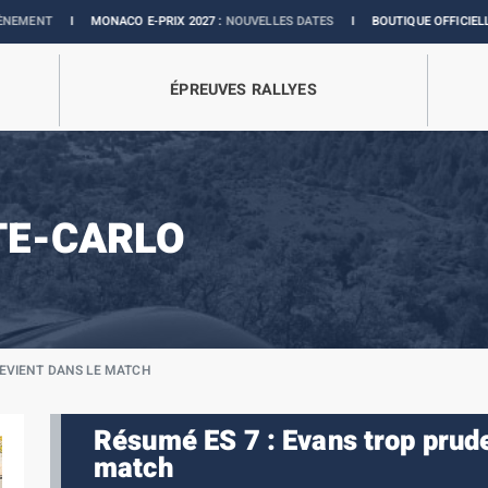
I
MONACO E-PRIX 2027 :
NOUVELLES DATES
I
BOUTIQUE OFFICIELLE :
COLLECTI
ÉPREUVES RALLYES
TE-CARLO
REVIENT DANS LE MATCH
Résumé ES 7 : Evans trop prude
match