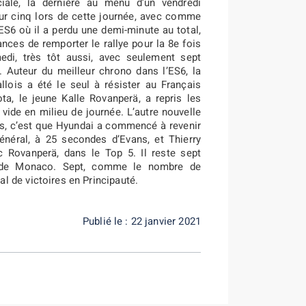
iale, la dernière au menu d’un vendredi
ur cinq lors de cette journée, avec comme
ES6 où il a perdu une demi-minute au total,
nces de remporter le rallye pour la 8e fois
edi, très tôt aussi, avec seulement sept
 Auteur du meilleur chrono dans l’ES6, la
llois a été le seul à résister au Français
ota, le jeune Kalle Rovanperä, a repris les
vide en milieu de journée. L’autre nouvelle
s, c’est que Hyundai a commencé à revenir
néral, à 25 secondes d’Evans, et Thierry
c Rovanperä, dans le Top 5. Il reste sept
rt de Monaco. Sept, comme le nombre de
l de victoires en Principauté.
Publié le : 22 janvier 2021