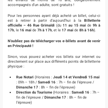
les enfants de moins de 16 ans, obligatoirement
accompagnés d’un adulte, sont gratuits !
Pour les personnes ayant déjà acheté un billet, celui-ci
est à retirer à partir d’aujourd’hui à la
Billetterie
officielle – 46 Rue Grimaldi
(du
11 au 15 mai
de
9h à
17h
, le
16 mai
de
7h à 17h
, et le
17 mai
de
8h à 16h
).
N’oubliez pas de télécharger vos e-billets avant de venir
en Principauté !
Sinon, vous pouvez acheter vos billets sur internet ou
directement sur place aux différents points de billetterie
physique :
Rue Notari
(Horaires :
Jeudi 14 et Vendredi 15 mai
: 09h – 18h /
Samedi 16
: 7h – fin de l’épreuve /
Dimanche 17
: 8h – fin de l’épreuve)
Direction du Tourisme
(Horaires :
Samedi 16
: 7h –
fin de l’épreuve /
Dimanche 17
: 8h – fin de
l’épreuve)