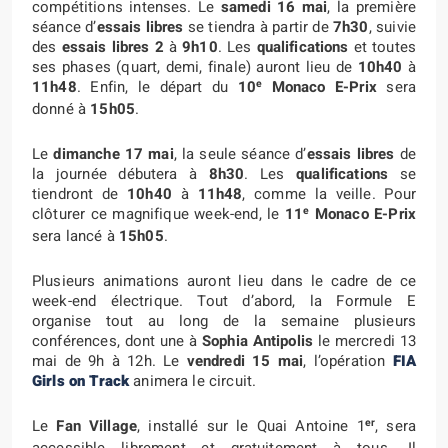
compétitions intenses. Le
samedi 16 mai
, la première
séance d’
essais libres
se tiendra à partir de
7h30
, suivie
des
essais libres 2
à
9h10
. Les
qualifications
et toutes
ses phases (quart, demi, finale) auront lieu de
10h40
à
e
11h48
. Enfin, le départ du
10
Monaco E-Prix
sera
donné à
15h05
.
Le
dimanche 17 mai
, la seule séance d’
essais libres
de
la journée débutera à
8h30
. Les
qualifications
se
tiendront de
10h40
à
11h48
, comme la veille. Pour
e
clôturer ce magnifique week-end, le
11
Monaco E-Prix
sera lancé à
15h05
.
Plusieurs animations auront lieu dans le cadre de ce
week-end électrique. Tout d’abord, la Formule E
organise tout au long de la semaine plusieurs
conférences, dont une à
Sophia Antipolis
le mercredi 13
mai de 9h à 12h. Le
vendredi 15 mai
, l’opération
FIA
Girls on Track
animera le circuit.
er
Le
Fan Village
, installé sur le Quai Antoine 1
, sera