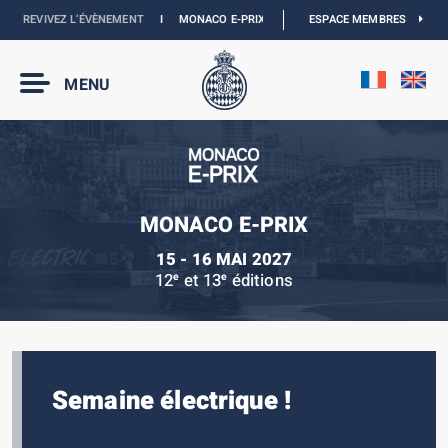
REVIVEZ L’ÉVÈNEMENT
I
MONACO E-PRIX 2027 :
LES DATES SONT OFFICIELLES
ESPACE MEMBRES
MENU
MONACO E-PRIX
15 - 16 MAI 2027
12
et 13
éditions
e
e
Semaine électrique !