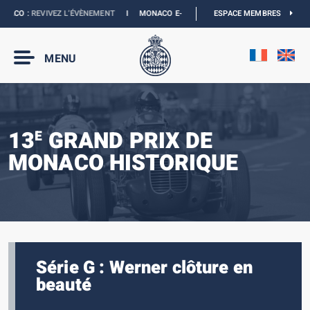
ACO :
REVIVEZ L’ÉVÈNEMENT
I
MONACO E-PRIX 2027 :
LES DATES SONT OFFICIEL
ESPACE MEMBRES
MENU
13
GRAND PRIX DE
E
MONACO HISTORIQUE
Série G : Werner clôture en
beauté