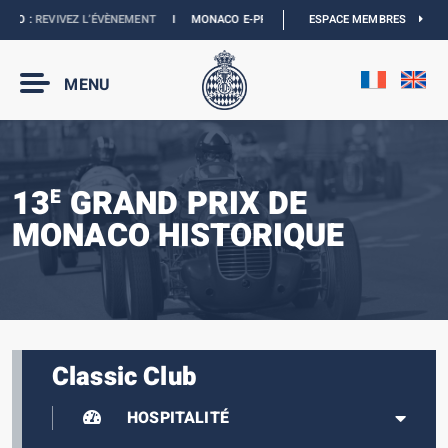
 :
REVIVEZ L’ÉVÈNEMENT
I
MONACO E-PRIX 2027 :
NOUVELLES DATES
ESPACE MEMBRES
I
BOUT
MENU
13
GRAND PRIX DE
E
MONACO HISTORIQUE
Classic Club
HOSPITALITÉ