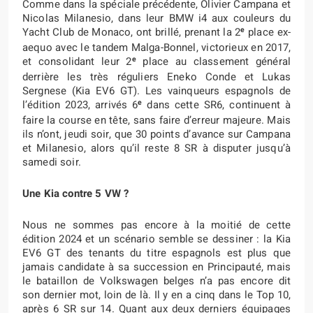
Comme dans la spéciale précédente, Olivier Campana et
Nicolas Milanesio, dans leur BMW i4 aux couleurs du
e
Yacht Club de Monaco, ont brillé, prenant la 2
place ex-
aequo avec le tandem Malga-Bonnel, victorieux en 2017,
e
et consolidant leur 2
place au classement général
derrière les très réguliers Eneko Conde et Lukas
Sergnese (Kia EV6 GT). Les vainqueurs espagnols de
e
l’édition 2023, arrivés 6
dans cette SR6, continuent à
faire la course en tête, sans faire d’erreur majeure. Mais
ils n’ont, jeudi soir, que 30 points d’avance sur Campana
et Milanesio, alors qu’il reste 8 SR à disputer jusqu’à
samedi soir.
Une Kia contre 5 VW ?
Nous ne sommes pas encore à la moitié de cette
édition 2024 et un scénario semble se dessiner : la Kia
EV6 GT des tenants du titre espagnols est plus que
jamais candidate à sa succession en Principauté, mais
le bataillon de Volkswagen belges n’a pas encore dit
son dernier mot, loin de là. Il y en a cinq dans le Top 10,
après 6 SR sur 14. Quant aux deux derniers équipages