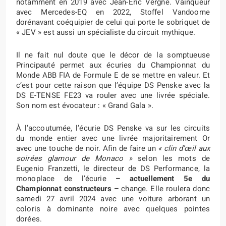
notamment en 2019 avec Jean-Éric Vergne. Vainqueur
avec Mercedes-EQ en 2022, Stoffel Vandoorne
dorénavant coéquipier de celui qui porte le sobriquet de
« JEV » est aussi un spécialiste du circuit mythique.
Il ne fait nul doute que le décor de la somptueuse
Principauté permet aux écuries du Championnat du
Monde ABB FIA de Formule E de se mettre en valeur. Et
c’est pour cette raison que l’équipe DS Penske avec la
DS E-TENSE FE23 va rouler avec une livrée spéciale.
Son nom est évocateur : « Grand Gala ».
À l’accoutumée, l’écurie DS Penske va sur les circuits
du monde entier avec une livrée majoritairement Or
avec une touche de noir. Afin de faire un
«
c
lin d’œil aux
soirées glamour de Monaco »
selon les mots de
Eugenio Franzetti, le directeur de DS Performance, la
monoplace de l’écurie
– actuellement 5e du
Championnat constructeurs –
change. Elle roulera donc
samedi 27 avril 2024 avec une voiture arborant un
coloris à dominante noire avec quelques pointes
dorées.