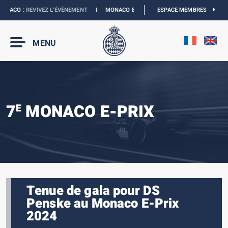
ACO :
REVIVEZ L’ÉVÈNEMENT
I
MONACO E-PRIX 2027 :
ESPACE MEMBRES
NOUVELLES DATES
I
MENU
7
MONACO E-PRIX
E
Tenue de gala pour DS
Penske au Monaco E-Prix
2024