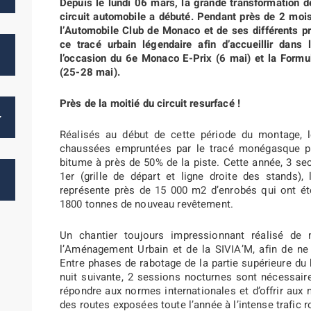
Depuis le lundi 06 mars, la grande transformation d
circuit automobile a débuté. Pendant près de 2 moi
l’Automobile Club de Monaco et de ses différents pr
ce tracé urbain légendaire afin d’accueillir dans
l’occasion du 6e Monaco E-Prix (6 mai) et la Form
(25-28 mai).
Près de la moitié du circuit resurfacé !
Réalisés au début de cette période du montage, l
chaussées empruntées par le tracé monégasque p
bitume à près de 50% de la piste. Cette année, 3 se
1er (grille de départ et ligne droite des stands),
représente près de 15 000 m2 d’enrobés qui ont été 
1800 tonnes de nouveau revêtement.
Un chantier toujours impressionnant réalisé de 
l’Aménagement Urbain et de la SIVIA’M, afin de ne p
Entre phases de rabotage de la partie supérieure du 
nuit suivante, 2 sessions nocturnes sont nécessaire
répondre aux normes internationales et d’offrir aux 
des routes exposées toute l’année à l’intense trafic ro