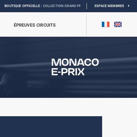
CIELLE :
COLLECTION GRAND PRIX
I
EXPOSITION MONACO & L’AUTOMOBILE :
ESPACE MEMBRES
D
ÉPREUVES CIRCUITS