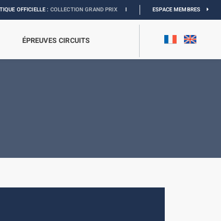
CIELLE :
COLLECTION GRAND PRIX
I
EXPOSITION MONACO & L’AUTOMOBILE :
ESPACE MEMBRES
D
ÉPREUVES CIRCUITS