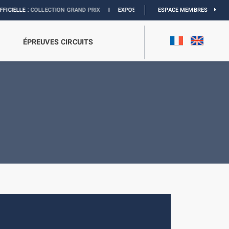
 :
COLLECTION GRAND PRIX
I
EXPOSITION MONACO & L’AUTOMOBILE :
ESPACE MEMBRES
DÉCOUVR
ÉPREUVES CIRCUITS