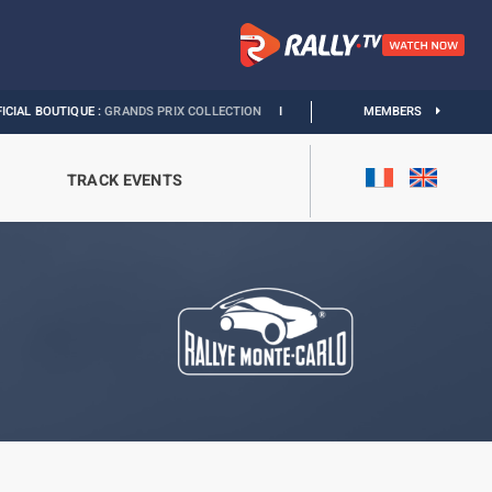
TIQUE :
GRANDS PRIX COLLECTION
I
EXHIBITION MONACO & L’AUTOMOBILE :
MEMBERS
DI
TRACK EVENTS