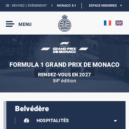
CO :
REVIVEZ L’ÉVÈNEMENT
I
MONACO E-PRIX 2027 :
LES DATES SONT OFFICIELL
ESPACE MEMBRES
MENU
FORMULA 1 GRAND PRIX DE MONACO
RENDEZ-VOUS EN 2027
84
édition
e
Belvédère
HOSPITALITÉS