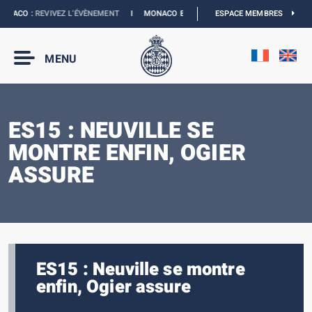
NACO :
REVIVEZ L’ÉVÈNEMENT
I
MONACO E-PRIX 2027 :
ESPACE MEMBRES
LES DATES SONT OFFICI
MENU
ES15 : NEUVILLE SE
MONTRE ENFIN, OGIER
ASSURE
ES15 : Neuville se montre
enfin, Ogier assure